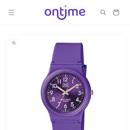
Ir
directamente
al contenido
Carrito
Ir
directamente
a la
información
del producto