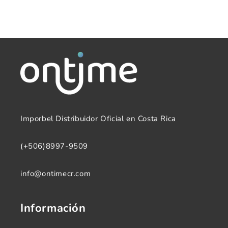
VP46J042Y
VP46J042Y
Imporbel Distribuidor Oficial en Costa Rica
(+506)8997-9509
info@ontimecr.com
Información