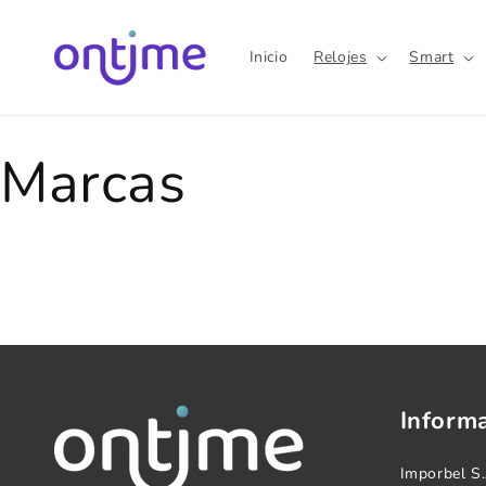
Ir
directamente
al contenido
Inicio
Relojes
Smart
Marcas
Inform
Imporbel S