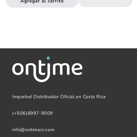
Agregar al carrito
Reloj
Reloj
Dama
Dama
Analogo
Analogo
Q&amp;Q
Q&amp;Q
V31A-
V31A-
003VY
003VY
Imporbel Distribuidor Oficial en Costa Rica
(+506)8997-9509
info@ontimecr.com