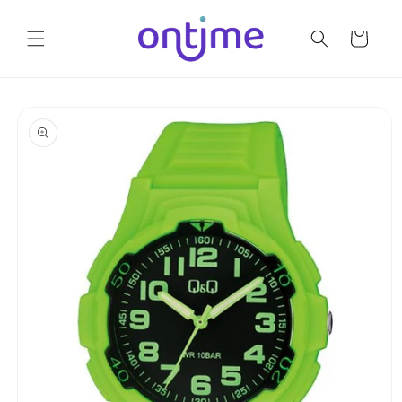
Ir
directamente
al contenido
Carrito
Ir
directamente
a la
información
del producto