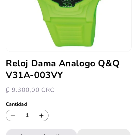
Abrir
elemento
Reloj Dama Analogo Q&Q
multimedia
1
V31A-003VY
en
una
ventana
modal
Precio
₡ 9.300,00 CRC
habitual
Cantidad
Reducir
Aumentar
cantidad
cantidad
para
para