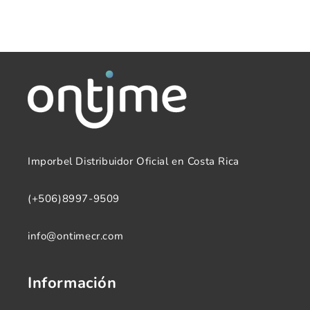
RB-
RB-
CE-
CE-
AZL
AZL
Imporbel Distribuidor Oficial en Costa Rica
(+506)8997-9509
info@ontimecr.com
Información