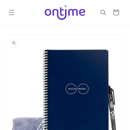
Ir
directamente
al contenido
Carrito
Ir
directamente
a la
información
del producto