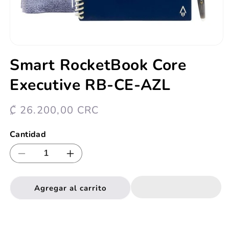
Abrir
elemento
Smart RocketBook Core
multimedia
1
Executive RB-CE-AZL
en
una
ventana
modal
Precio
₡ 26.200,00 CRC
habitual
Cantidad
Reducir
Aumentar
cantidad
cantidad
para
para
Agregar al carrito
Smart
Smart
RocketBook
RocketBook
Core
Core
Executive
Executive