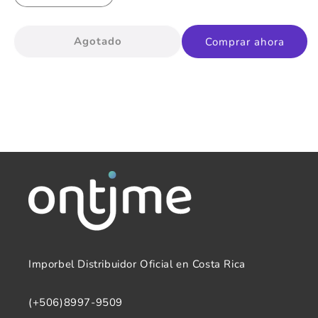
cantidad
cantidad
para
para
Agotado
Comprar ahora
Reloj
Reloj
Dama
Dama
Citizen
Citizen
Eco-
Eco-
Drive
Drive
FE1246-
FE1246-
85A
85A
Imporbel Distribuidor Oficial en Costa Rica
(+506)8997-9509