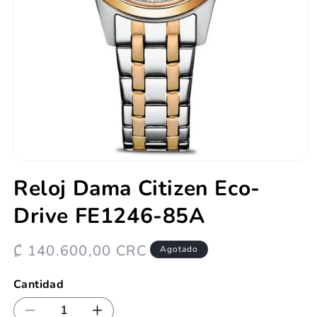
Abrir
elemento
Reloj Dama Citizen Eco-
multimedia
1
Drive FE1246-85A
en
una
ventana
modal
Precio
₡ 140.600,00 CRC
Agotado
habitual
Cantidad
Reducir
Aumentar