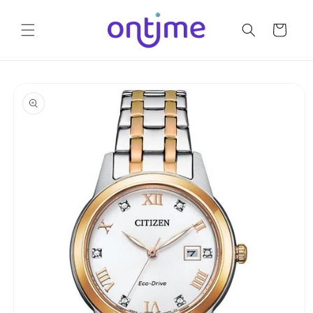
Ir
directamente
al contenido
Carrito
Ir
directamente
a la
información
del producto