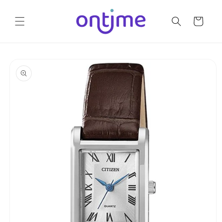
Ir
directamente
al contenido
Carrito
Ir
directamente
a la
información
del producto