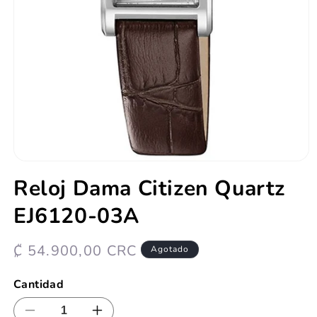
Abrir
elemento
Reloj Dama Citizen Quartz
multimedia
1
EJ6120-03A
en
una
ventana
modal
Precio
₡ 54.900,00 CRC
Agotado
habitual
Cantidad
Reducir
Aumentar