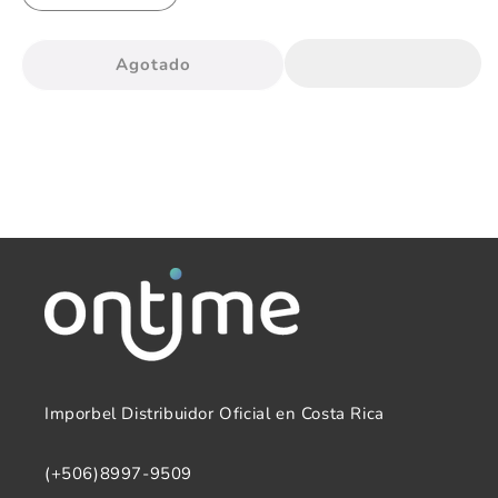
cantidad
cantidad
para
para
Agotado
Reloj
Reloj
Dama
Dama
Citizen
Citizen
Quartz
Quartz
EJ6120-
EJ6120-
03A
03A
Imporbel Distribuidor Oficial en Costa Rica
(+506)8997-9509