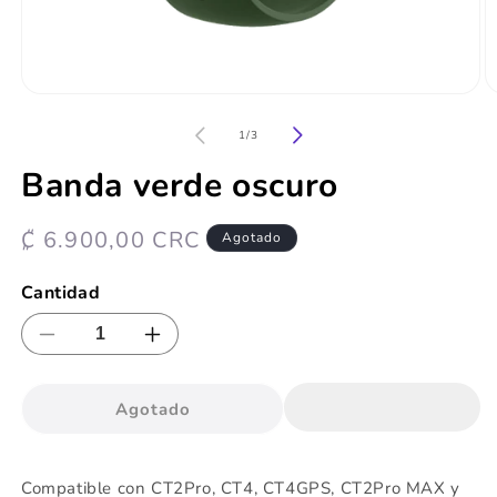
Abrir
Ab
elemento
e
multimedia
m
de
1
/
3
1
2
en
e
Banda verde oscuro
una
u
ventana
v
modal
m
Precio
₡ 6.900,00 CRC
Agotado
habitual
Cantidad
Reducir
Aumentar
cantidad
cantidad
para
para
Agotado
Banda
Banda
verde
verde
oscuro
oscuro
Compatible con
CT2Pro, CT4, CT4GPS, CT2Pro MAX y