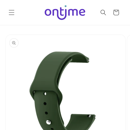
Ir
directamente
al contenido
Carrito
Ir
directamente
a la
información
del producto