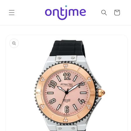
Ir
directamente
al contenido
Carrito
Ir
directamente
a la
información
del producto