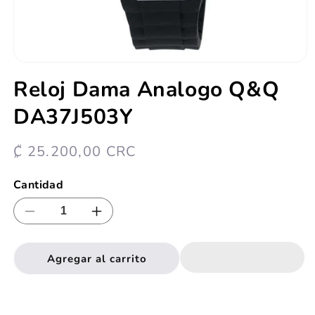
Abrir
elemento
Reloj Dama Analogo Q&Q
multimedia
1
DA37J503Y
en
una
ventana
modal
Precio
₡ 25.200,00 CRC
habitual
Cantidad
Reducir
Aumentar
cantidad
cantidad
para
para
Agregar al carrito
Reloj
Reloj
Dama
Dama
Analogo
Analogo
Q&amp;Q
Q&amp;Q