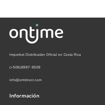
DA37J503Y
DA37J503Y
Imporbel Distribuidor Oficial en Costa Rica
(+506)8997-9509
info@ontimecr.com
Información