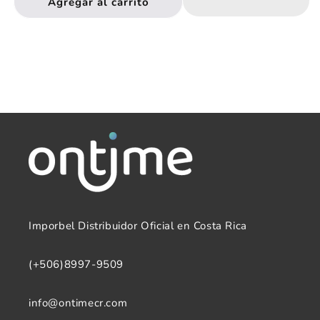
Agregar al carrito
Reloj
Reloj
Caballero
Caballero
Analogo
Analogo
Q&amp;Q
Q&amp;Q
C20A-
C20A-
009VY
009VY
Imporbel Distribuidor Oficial en Costa Rica
(+506)8997-9509
info@ontimecr.com