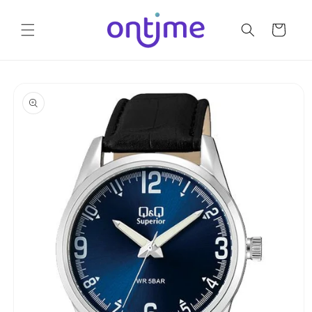
Ir
directamente
al contenido
Carrito
Ir
directamente
a la
información
del producto