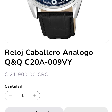
Abrir
elemento
Reloj Caballero Analogo
multimedia
1
Q&Q C20A-009VY
en
una
ventana
modal
Precio
₡ 21.900,00 CRC
habitual
Cantidad
Reducir
Aumentar
cantidad
cantidad
para
para