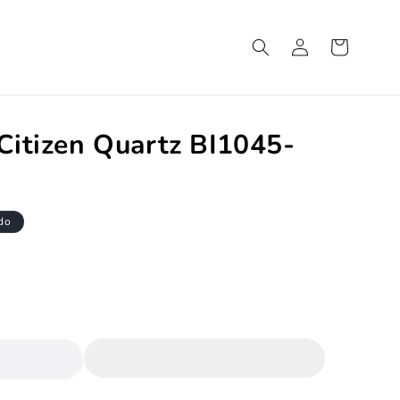
Iniciar
Carrito
sesión
 Citizen Quartz BI1045-
do