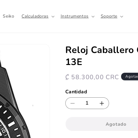
Seiko
Calculadoras
Instrumentos
Soporte
Reloj Caballero
13E
Precio
₡ 58.300,00 CRC
Agota
habitual
Cantidad
Reducir
Aumentar
cantidad
cantidad
para
para
Agotado
Reloj
Reloj
Caballero
Caballero