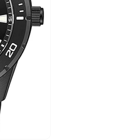
Citizen
Citizen
Quartz
Quartz
BI1045-
BI1045-
13E
13E