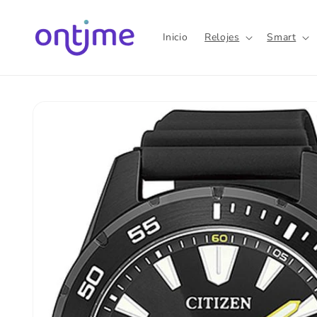
Ir
directamente
al contenido
Inicio
Relojes
Smart
Ir
directamente
a la
información
del producto