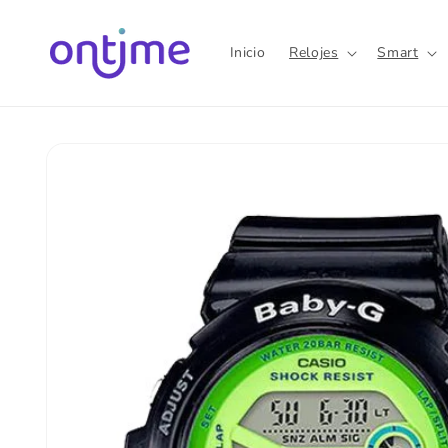
Ir
directamente
al contenido
Inicio
Relojes
Smart
Ir
directamente
a la
información
del producto