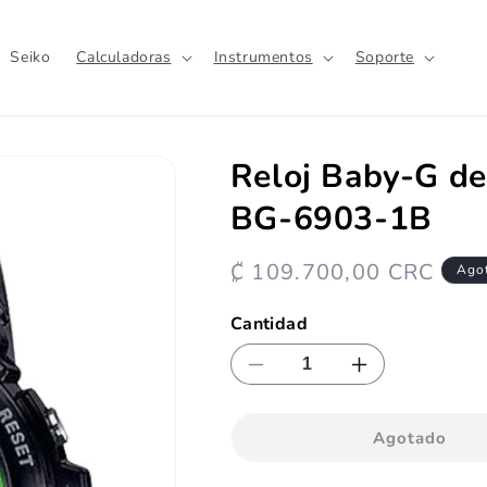
Seiko
Calculadoras
Instrumentos
Soporte
Reloj Baby-G de
BG-6903-1B
Precio
₡ 109.700,00 CRC
Ago
habitual
Cantidad
Reducir
Aumentar
cantidad
cantidad
para
para
Agotado
Reloj
Reloj
Baby-
Baby-