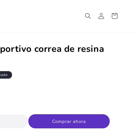
Iniciar
Carrito
sesión
portivo correa de resina
tado
Comprar ahora