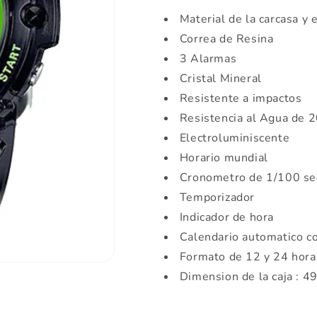
G
G
deportivo
deportivo
Material de la carcasa y 
correa
correa
Correa de Resina
de
de
3 Alarmas
resina
resina
BG-
BG-
Cristal Mineral
6903-
6903-
Resistente a impactos
1B
1B
Resistencia al Agua de 
Electroluminiscente
Horario mundial
Cronometro de 1/100 s
Temporizador
Indicador de hora
Calendario automatico c
Formato de 12 y 24 hora
Dimension de la caja : 4