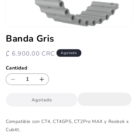
Abrir
elemento
Banda Gris
multimedia
1
en
una
Precio
₡ 6.900,00 CRC
Agotado
ventana
habitual
modal
Cantidad
Reducir
Aumentar
cantidad
cantidad
para
para
Agotado
Banda
Banda
Gris
Gris
Compatible con CT4, CT4GPS, CT2Pro MAX y Reebok x
Cubitt.