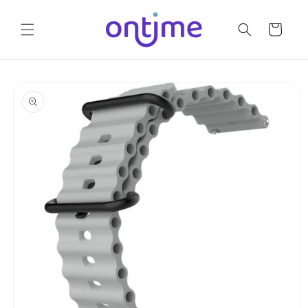
Ir
directamente
al contenido
Carrito
Ir
directamente
a la
información
del producto