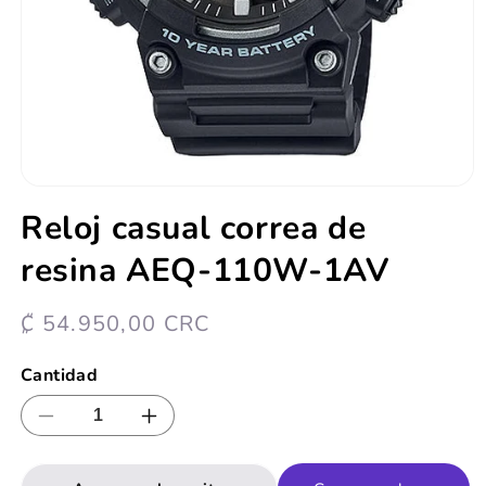
Abrir
elemento
Reloj casual correa de
multimedia
1
resina AEQ-110W-1AV
en
una
ventana
modal
Precio
₡ 54.950,00 CRC
habitual
Cantidad
Reducir
Aumentar
cantidad
cantidad
para
para