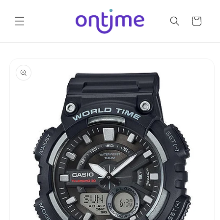
Ir
directamente
al contenido
Carrito
Ir
directamente
a la
información
del producto