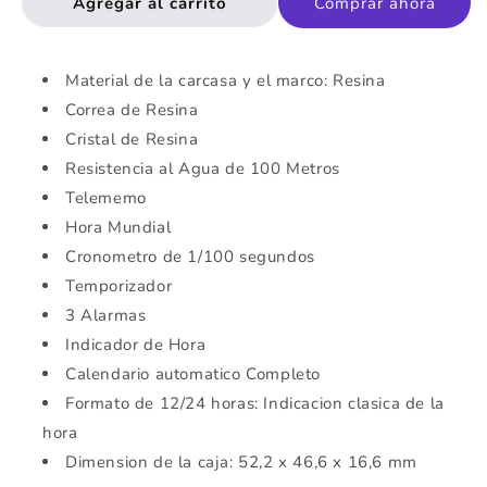
Agregar al carrito
Comprar ahora
Reloj
Reloj
casual
casual
correa
correa
de
de
Material de la carcasa y el marco: Resina
resina
resina
Correa de Resina
AEQ-
AEQ-
Cristal de Resina
110W-
110W-
1AV
1AV
Resistencia al Agua de 100 Metros
Telememo
Hora Mundial
Cronometro de 1/100 segundos
Temporizador
3 Alarmas
Indicador de Hora
Calendario automatico Completo
Formato de 12/24 horas: Indicacion clasica de la
hora
Dimension de la caja: 52,2 x 46,6 x 16,6 mm